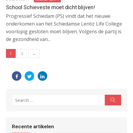
School Schieveste moet dicht blijven!
Progressief Schiedam (PS) vindt dat het nieuwe
onderkomen van het Schiedamse Lentiz Life College
voorlopig gesloten moet blijven. Volgens de partij is
de gezondheid van...
Posts
1
2
→
navigation
Search
Search
for:
Recente artikelen