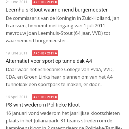
21 June 2011
ARCHIEF 2011
Leemhuis-Stout waarnemend burgemeester
De commissaris van de Koningin in Zuid-Holland, Jan
Franssen, benoemt met ingang van 1 juli 2011
mevrouw Joan Leemhuis-Stout (64 jaar, VVD) tot
waarnemend burgemeester...
19 June 2011
ARCHIEF 2011
Alternatief voor sport op tunneldak A4
Daar waar het Schiedamse College van PvdA, VVD,
CDA, en Groen Links haar plannen om van het A4
tunneldak een sportpark te maken, er door...
16 April 2011
ARCHIEF 2011
PS wint wederom Politieke Kloot
16 januari vond wederom het jaarlijkse klootschieten
plaats in het Julianapark. 31 teams streden om de
kampioenskloot in 2 categorieën: de Politieke/Familie-