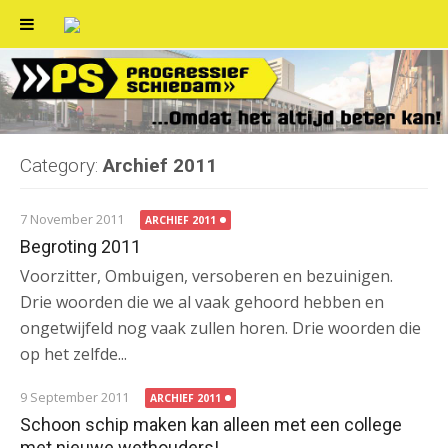
Skip
to
content
Category:
Archief 2011
7 November 2011
ARCHIEF 2011
Begroting 2011
Voorzitter, Ombuigen, versoberen en bezuinigen.
Drie woorden die we al vaak gehoord hebben en
ongetwijfeld nog vaak zullen horen. Drie woorden die
op het zelfde...
9 September 2011
ARCHIEF 2011
Schoon schip maken kan alleen met een college
met nieuwe wethouders!