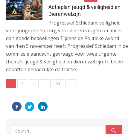
Actieplan jeugd & veiligheid en
Dierenwelzijn
Progressief Schiedam: veiligheid
voor jongeren én zorg voor dieren vragen om meer
dan goede bedoelingen Tijdens de Politieke Avond
van 4 en 5 november heeft Progressief Schiedam in de
commissie aandacht gevraagd voor twee urgente
thema’s: jeugd & veiligheid en dierenwelzijn. In beide
debatten benadrukte de fractie...
Posts
1
2
3
…
23
→
navigation
Search
Search
for: