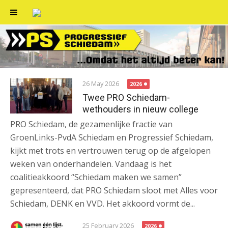
Skip
to
content
26 May 2026
2026
Twee PRO Schiedam-
wethouders in nieuw college
PRO Schiedam, de gezamenlijke fractie van
GroenLinks-PvdA Schiedam en Progressief Schiedam,
kijkt met trots en vertrouwen terug op de afgelopen
weken van onderhandelen. Vandaag is het
coalitieakkoord “Schiedam maken we samen”
gepresenteerd, dat PRO Schiedam sloot met Alles voor
Schiedam, DENK en VVD. Het akkoord vormt de...
25 February 2026
2026