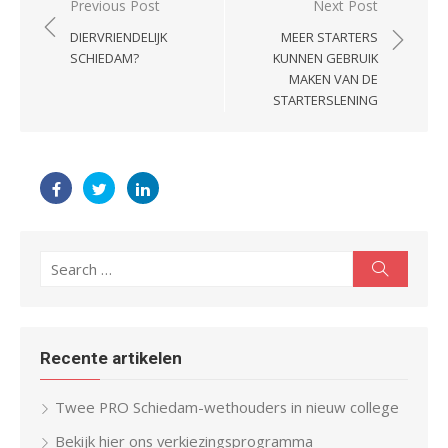
Post
Previous Post
Next Post
navigation
DIERVRIENDELIJK
MEER STARTERS
SCHIEDAM?
KUNNEN GEBRUIK
MAKEN VAN DE
STARTERSLENING
Search
Search
for:
Recente artikelen
Twee PRO Schiedam-wethouders in nieuw college
Bekijk hier ons verkiezingsprogramma