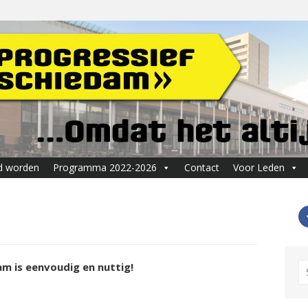
d worden
Programma 2022-2026
Contact
Voor Leden
S
m is eenvoudig en nuttig!
fo