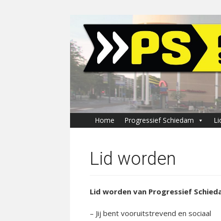
Skip
to
content
Home
Progressief Schiedam
Li
Lid worden
Lid worden van Progressief Schieda
– Jij bent vooruitstrevend en sociaal