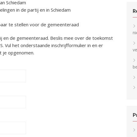
van Schiedam
kelingen in de partij en in Schiedam
R
sbaar te stellen voor de gemeenteraad
ni
tij en de gemeenteraad. Beslis mee over de toekomst
. Vul het onderstaande inschrijfformulier in en er
v
et je opgenomen.
b
P