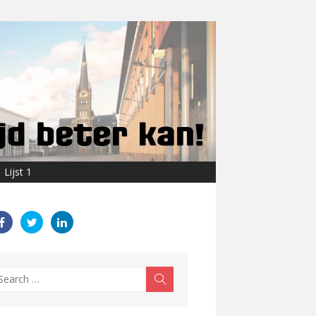
Lijst 1
earch
Search
r: