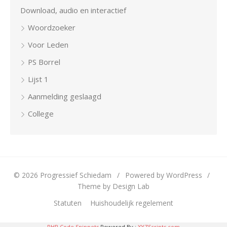
Download, audio en interactief
Woordzoeker
Voor Leden
PS Borrel
Lijst 1
Aanmelding geslaagd
College
© 2026 Progressief Schiedam
/
Powered by WordPress
/
Theme by Design Lab
Statuten
Huishoudelijk regelement
PHP Code Snippets
Powered By :
XYZScripts.com