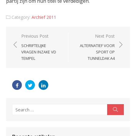
partij zijn om hun titel te verdedigen.
Category:
Archief 2011
Post
Previous Post
Next Post
navigation
SCHRIFTELIJKE
ALTERNATIEF VOOR
VRAGEN INZAKE VD
SPORT OP
TEMPEL
TUNNELDAK A4
Search
Search
for: