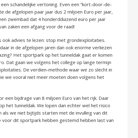
n een schandelijke vertoning. Even een “kort-door-de-
e de afgelopen paar jaar dus 2 miljoen Euro per jaar,
el een zwembad dat 4 honderdduizend euro per jaar
 van zaken een afgang voor de raad!
 ook advies te lezen: stop met grondexploitaties.
 daar in de afgelopen jaren dan ook enorme verliezen
azing? Het sportpark op het tunneldak gaat er komen
ro. Dat gaan we volgens het college op lange termijn
xploitaties. De verdien-methode waar we zo slecht in
n die we vooral niet meer moeten doen volgens het
r een bijdrage van 8 miljoen Euro van het rijk. Daar
op het tunneldak. We lopen dan echter wel het risico
ls we niet bijtijds starten met de invulling van dit
ie voor dit sportpark hebben gestemd hebben last van