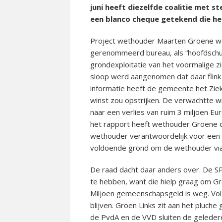
juni heeft diezelfde coalitie met 
een blanco cheque getekend die het
Project wethouder Maarten Groene we
gerenommeerd bureau, als “hoofdschu
grondexploitatie van het voormalige zi
sloop werd aangenomen dat daar flink
informatie heeft de gemeente het Zie
winst zou opstrijken. De verwachtte w
naar een verlies van ruim 3 miljoen Eu
het rapport heeft wethouder Groene on
wethouder verantwoordelijk voor een d
voldoende grond om de wethouder via 
De raad dacht daar anders over. De SP 
te hebben, want die hielp graag om Gr
Miljoen gemeenschapsgeld is weg. Vo
blijven. Groen Links zit aan het pluch
de PvdA en de VVD sluiten de gelederen