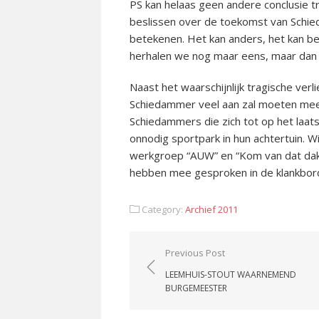
PS kan helaas geen andere conclusie t
beslissen over de toekomst van Schieda
betekenen. Het kan anders, het kan bet
herhalen we nog maar eens, maar dan 
Naast het waarschijnlijk tragische verl
Schiedammer veel aan zal moeten mee 
Schiedammers die zich tot op het laat
onnodig sportpark in hun achtertuin. 
werkgroep “AUW” en “Kom van dat dak 
hebben mee gesproken in de klankbor
Category:
Archief 2011
Post
Previous Post
navigation
LEEMHUIS-STOUT WAARNEMEND
BURGEMEESTER