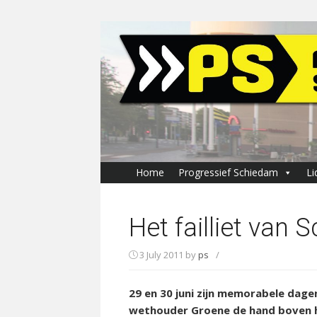
Skip
to
content
Home
Progressief Schiedam
Li
Het failliet van
3 July 2011
by
ps
/
29 en 30 juni zijn memorabele dagen
wethouder Groene de hand boven he