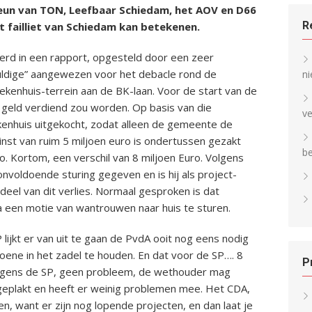
steun van TON, Leefbaar Schiedam, het AOV en D66
R
 failliet van Schiedam kan betekenen.
rd in een rapport, opgesteld door een zeer
ldige” aangewezen voor het debacle rond de
ni
ekenhuis-terrein aan de BK-laan. Voor de start van de
 geld verdiend zou worden. Op basis van die
v
kenhuis uitgekocht, zodat alleen de gemeente de
inst van ruim 5 miljoen euro is ondertussen gezakt
b
ro. Kortom, een verschil van 8 miljoen Euro. Volgens
voldoende sturing gegeven en is hij als project-
eel van dit verlies. Normaal gesproken is dat
een motie van wantrouwen naar huis te sturen.
lijkt er van uit te gaan de PvdA ooit nog eens nodig
oene in het zadel te houden. En dat voor de SP…. 8
P
lgens de SP, geen probleem, de wethouder mag
e geplakt en heeft er weinig problemen mee. Het CDA,
, want er zijn nog lopende projecten, en dan laat je