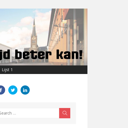
Lijst 1
earch
Search
r: