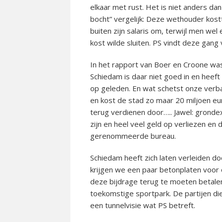
elkaar met rust. Het is niet anders da
bocht” vergelijk: Deze wethouder kostt
buiten zijn salaris om, terwijl men w
kost wilde sluiten. PS vindt deze gang
In het rapport van Boer en Croone was
Schiedam is daar niet goed in en heeft
op geleden. En wat schetst onze verb
en kost de stad zo maar 20 miljoen eu
terug verdienen door….. Jawel: gronde
zijn en heel veel geld op verliezen e
gerenommeerde bureau.
Schiedam heeft zich laten verleiden doo
krijgen we een paar betonplaten voor 
deze bijdrage terug te moeten betalen a
toekomstige sportpark. De partijen d
een tunnelvisie wat PS betreft.