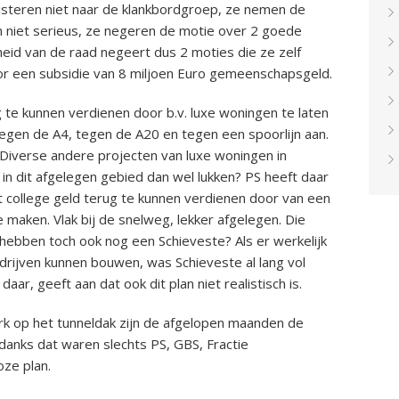
uisteren niet naar de klankbordgroep, ze nemen de
m niet serieus, ze negeren de motie over 2 goede
eid van de raad negeert dus 2 moties die ze zelf
or een subsidie van 8 miljoen Euro gemeenschapsgeld.
 te kunnen verdienen door b.v. luxe woningen te laten
tegen de A4, tegen de A20 en tegen een spoorlijn aan.
 Diverse andere projecten van luxe woningen in
in dit afgelegen gebied dan wel lukken? PS heeft daar
t college geld terug te kunnen verdienen door van een
 maken. Vlak bij de snelweg, lekker afgelegen. Die
hebben toch ook nog een Schieveste? Als er werkelijk
drijven kunnen bouwen, was Schieveste al lang vol
ar, geeft aan dat ook dit plan niet realistisch is.
rk op het tunneldak zijn de afgelopen maanden de
anks dat waren slechts PS, GBS, Fractie
oze plan.