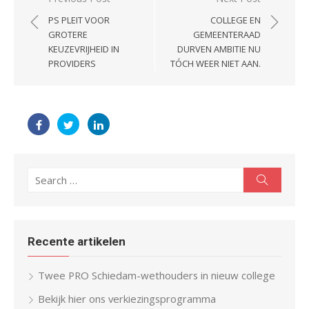
navigation
PS PLEIT VOOR
COLLEGE EN
GROTERE
GEMEENTERAAD
KEUZEVRIJHEID IN
DURVEN AMBITIE NU
PROVIDERS
TÓCH WEER NIET AAN.
Search
Search
for:
Recente artikelen
Twee PRO Schiedam-wethouders in nieuw college
Bekijk hier ons verkiezingsprogramma