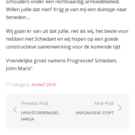
schouders onder een rechtvaardig armoedebeleid.
Willen jullie dat niet? Krijg je van mij een duimpje naar
beneden….
Wij gaan er van uit dat jullie, net als wij, het beste voor
hebben met Schiedam en wij hopen op een goede
constructieve samenwerking voor de komende tijd.
Vriendelijke groet namens Progressief Schiedam,
John Maris”
Category:
Archief 2018
Post
Previous Post
Next Post
navigation
UPDATE DIERENASIEL
HARGAHOEVE STOPT
HARGA