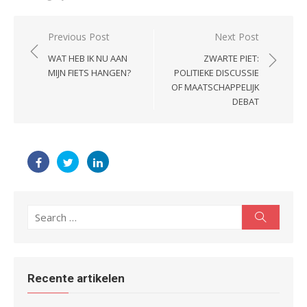
Post
Previous Post
Next Post
navigation
WAT HEB IK NU AAN
ZWARTE PIET:
MIJN FIETS HANGEN?
POLITIEKE DISCUSSIE
OF MAATSCHAPPELIJK
DEBAT
Search
Search
for:
Recente artikelen