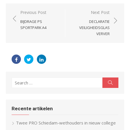
Post
Previous Post
Next Post
navigation
BIJDRAGE PS
DECLARATIE
SPORTPARK A4
VEILIGHEIDSGLAS
VERVER
Search
Search
for:
Recente artikelen
Twee PRO Schiedam-wethouders in nieuw college