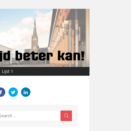
Lijst 1
earch
Search
r: