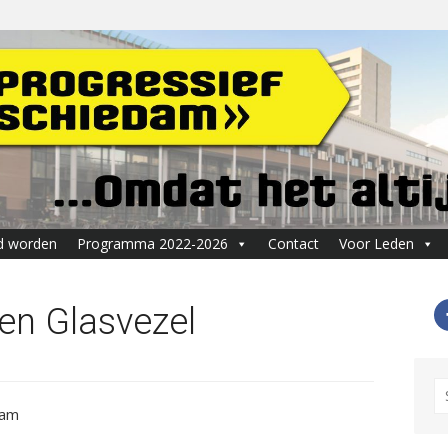
d worden
Programma 2022-2026
Contact
Voor Leden
gen Glasvezel
S
fo
dam