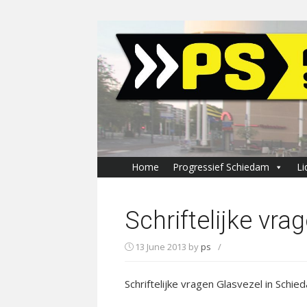
Skip
to
content
Home
Progressief Schiedam
Li
Schriftelijke vra
13 June 2013
by
ps
/
Schriftelijke vragen Glasvezel in Schie