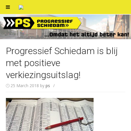
Skip
to
content
Progressief Schiedam is blij
met positieve
verkiezingsuitslag!
25 March 2018
by
ps
/