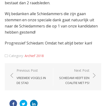
bestaat dan 2 raadsleden.
Wij bedanken alle Schiedammers die zijn gaan
stemmen en onze speciale dank gaat natuurlijk uit
naar de Schiedammers die op 1 van onze kandidaten
hebben gestemd!
Progressief Schiedam: Omdat het altijd beter kan!
Category:
Archief 2018
Post
Previous Post
Next Post
navigation
VREEMDE VOGELS IN
SCHIEDAM HEEFT EEN
DE STAD
COALITIE MET PS!