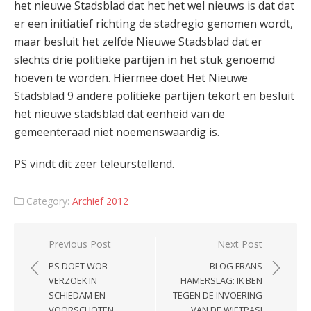
het nieuwe Stadsblad dat het het wel nieuws is dat dat
er een initiatief richting de stadregio genomen wordt,
maar besluit het zelfde Nieuwe Stadsblad dat er
slechts drie politieke partijen in het stuk genoemd
hoeven te worden. Hiermee doet Het Nieuwe
Stadsblad 9 andere politieke partijen tekort en besluit
het nieuwe stadsblad dat eenheid van de
gemeenteraad niet noemenswaardig is.
PS vindt dit zeer teleurstellend.
Category:
Archief 2012
Post
Previous Post
Next Post
navigation
PS DOET WOB-
BLOG FRANS
VERZOEK IN
HAMERSLAG: IK BEN
SCHIEDAM EN
TEGEN DE INVOERING
VOORSCHOTEN
VAN DE WIETPAS!