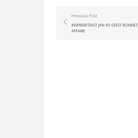
Post
Previous Post
navigation
INSPREEKTEKST JAN VD GEEST BONNETJ
AFFAIRE