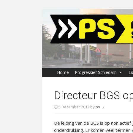
Skip
to
content
Home
Progressief Schiedam
Li
Directeur BGS op
5 December 2012
by
ps
/
De leiding van de BGS is op non actief
onderdrukking. Er komen veel termen vo