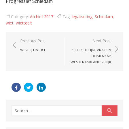
Progressief Schiedam
Category:
Archief 2017
Tag:
legalisering
,
Schiedam
,
wiet
,
wietteelt
Post
Previous Post
Next Post
navigation
WIST JIJ DAT #1
SCHRIFTELIJKE VRAGEN
BOMENKAP
WESTFRANKLANDSEDIJK
Search
Search
for: