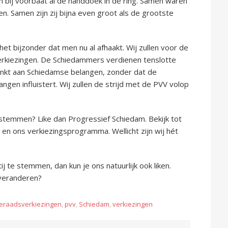
 bij voorbaat al de handdoek in de ring. Samen waren
. Samen zijn zij bijna even groot als de grootste
het bijzonder dat men nu al afhaakt. Wij zullen voor de
erkiezingen. De Schiedammers verdienen tenslotte
 denkt aan Schiedamse belangen, zonder dat de
angen influistert. Wij zullen de strijd met de PVV volop
te stemmen? Like dan Progressief Schiedam. Bekijk tot
en ons verkiezingsprogramma. Wellicht zijn wij hét
j te stemmen, dan kun je ons natuurlijk ook liken.
 veranderen?
eraadsverkiezingen
,
pvv
,
Schiedam
,
verkiezingen