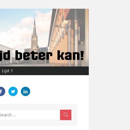
Lijst 1
earch
Search
r: