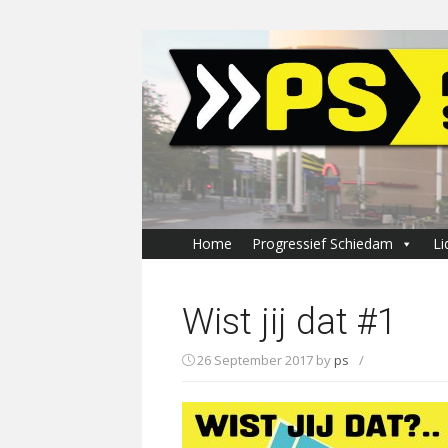
Skip
to
content
Home
Progressief Schiedam
Li
Wist jij dat #1
26 September 2017
by
ps
/