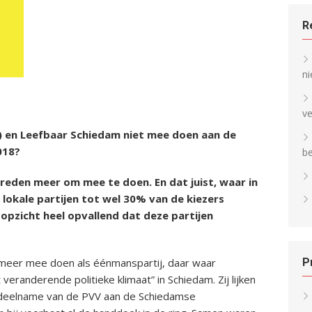
R
ni
v
en Leefbaar Schiedam niet mee doen aan de
018?
b
 reden meer om mee te doen. En dat juist, waar in
lokale partijen tot wel 30% van de kiezers
 opzicht heel opvallend dat deze partijen
P
meer mee doen als éénmanspartij, daar waar
eranderende politieke klimaat” in Schiedam. Zij lijken
deelname van de PVV aan de Schiedamse