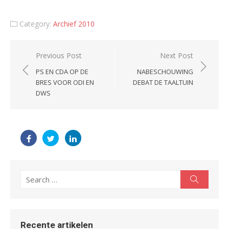
Category:
Archief 2010
Post
Previous Post
Next Post
navigation
PS EN CDA OP DE
NABESCHOUWING
BRES VOOR ODI EN
DEBAT DE TAALTUIN
DWS
Search
Search
for:
Recente artikelen