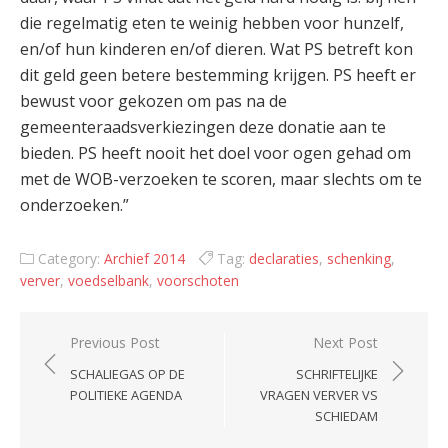
die regelmatig eten te weinig hebben voor hunzelf,
en/of hun kinderen en/of dieren. Wat PS betreft kon
dit geld geen betere bestemming krijgen. PS heeft er
bewust voor gekozen om pas na de
gemeenteraadsverkiezingen deze donatie aan te
bieden. PS heeft nooit het doel voor ogen gehad om
met de WOB-verzoeken te scoren, maar slechts om te
onderzoeken.”
Category:
Archief 2014
Tag:
declaraties
,
schenking
,
verver
,
voedselbank
,
voorschoten
Post
Previous Post
Next Post
navigation
SCHALIEGAS OP DE
SCHRIFTELIJKE
POLITIEKE AGENDA
VRAGEN VERVER VS
SCHIEDAM