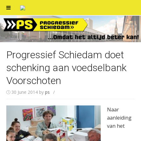
Skip
to
content
Progressief Schiedam doet
schenking aan voedselbank
Voorschoten
30 June 2014
by
ps
/
Naar
aanleiding
van het