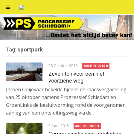
Skip
to
content
Tag:
sportpark
28 October 2016
ARCHIEF 2016
Zeven ton voor een niet
voorziene weg
Jeroen Ooijevaar hekelde tijdens de raadsvergadering
van 25 oktober namens Progressief Schiedam en
GroenLinks de besluitvorming rond de voorgenomen
aanleg van een ontsluitingsweg via de...
3 April 2015
ARCHIEF 2015
Communicatie over ontsluiting