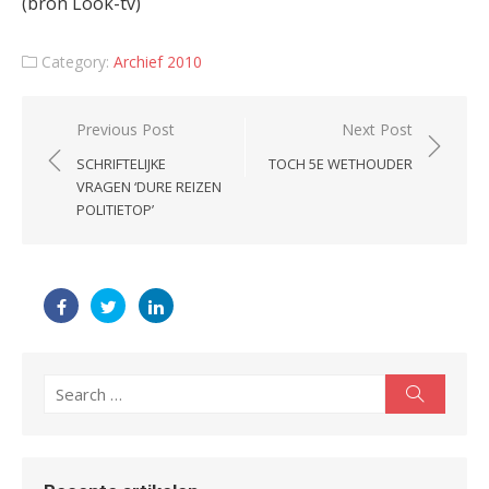
(bron Look-tv)
Category:
Archief 2010
Post
Previous Post
Next Post
navigation
SCHRIFTELIJKE
TOCH 5E WETHOUDER
VRAGEN ‘DURE REIZEN
POLITIETOP’
Search
Search
for: