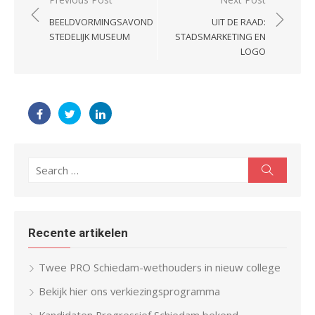
Post
navigation
BEELDVORMINGSAVOND
UIT DE RAAD:
STEDELIJK MUSEUM
STADSMARKETING EN
LOGO
Search
Search
for:
Recente artikelen
Twee PRO Schiedam-wethouders in nieuw college
Bekijk hier ons verkiezingsprogramma
Kandidaten Progressief Schiedam bekend