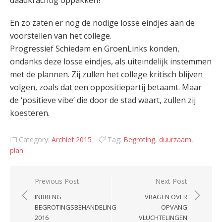
daadkrachtig oppakken?’
En zo zaten er nog de nodige losse eindjes aan de
voorstellen van het college.
Progressief Schiedam en GroenLinks konden,
ondanks deze losse eindjes, als uiteindelijk instemmen
met de plannen. Zij zullen het college kritisch blijven
volgen, zoals dat een oppositiepartij betaamt. Maar
de ‘positieve vibe’ die door de stad waart, zullen zij
koesteren.
Category:
Archief 2015
Tag:
Begroting
,
duurzaam
,
plan
Post
Previous Post
Next Post
navigation
INBRENG
VRAGEN OVER
BEGROTINGSBEHANDELING
OPVANG
2016
VLUCHTELINGEN