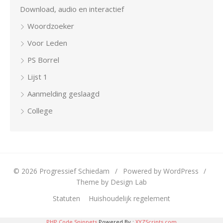
Download, audio en interactief
Woordzoeker
Voor Leden
PS Borrel
Lijst 1
Aanmelding geslaagd
College
© 2026 Progressief Schiedam
/
Powered by WordPress
/
Theme by Design Lab
Statuten
Huishoudelijk regelement
PHP Code Snippets
Powered By :
XYZScripts.com