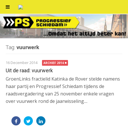
Skip
to
content
Tag:
vuurwerk
16 December 2014
ARCHIEF 2014
Uit de raad: vuurwerk
GroenLinks fractielid Katinka de Rover stelde namens
haar partij en Progressief Schiedam tijdens de
raadsvergadering van 25 november enkele vragen
over vuurwerk rond de jaarwisseling....