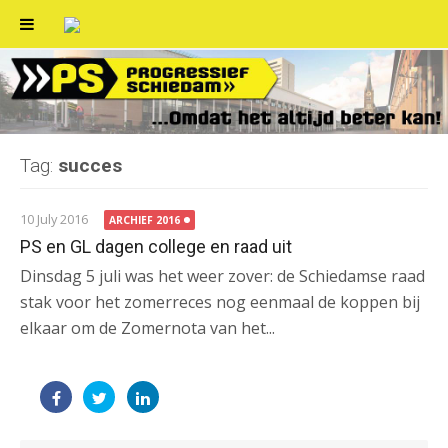
Skip
to
content
Tag:
succes
10 July 2016
ARCHIEF 2016
PS en GL dagen college en raad uit
Dinsdag 5 juli was het weer zover: de Schiedamse raad
stak voor het zomerreces nog eenmaal de koppen bij
elkaar om de Zomernota van het...