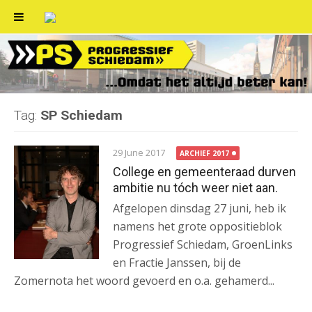
Skip
to
content
Tag:
SP Schiedam
29 June 2017
ARCHIEF 2017
College en gemeenteraad durven
ambitie nu tóch weer niet aan.
Afgelopen dinsdag 27 juni, heb ik
namens het grote oppositieblok
Progressief Schiedam, GroenLinks
en Fractie Janssen, bij de
Zomernota het woord gevoerd en o.a. gehamerd...