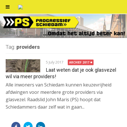
Skip
to
content
Tag:
providers
5 July 2017
ARCHIEF 2017
Laat weten dat je ook glasvezel
wil via meer providers!
Alle inwoners van Schiedam kunnen keuzevrijheid
afdwingen voor meerdere grote providers via
glasvezel. Raadslid John Maris (PS) hoopt dat
Schiedammers daar zelf wat in gaan...