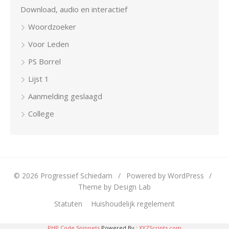
Download, audio en interactief
Woordzoeker
Voor Leden
PS Borrel
Lijst 1
Aanmelding geslaagd
College
© 2026 Progressief Schiedam
/
Powered by WordPress
/
Theme by Design Lab
Statuten
Huishoudelijk regelement
PHP Code Snippets
Powered By :
XYZScripts.com