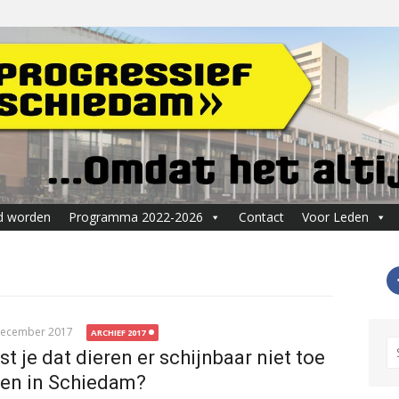
d worden
Programma 2022-2026
Contact
Voor Leden
December 2017
ARCHIEF 2017
S
fo
st je dat dieren er schijnbaar niet toe
en in Schiedam?