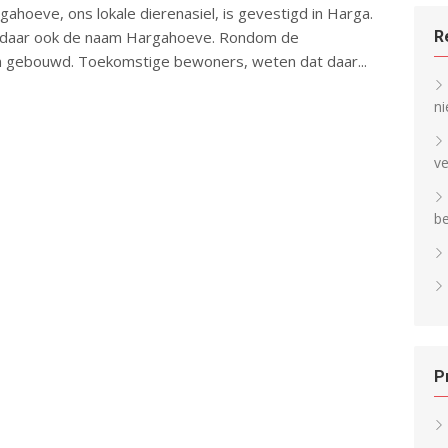
gahoeve, ons lokale dierenasiel, is gevestigd in Harga.
R
daar ook de naam Hargahoeve. Rondom de
 gebouwd. Toekomstige bewoners, weten dat daar...
ni
v
b
P