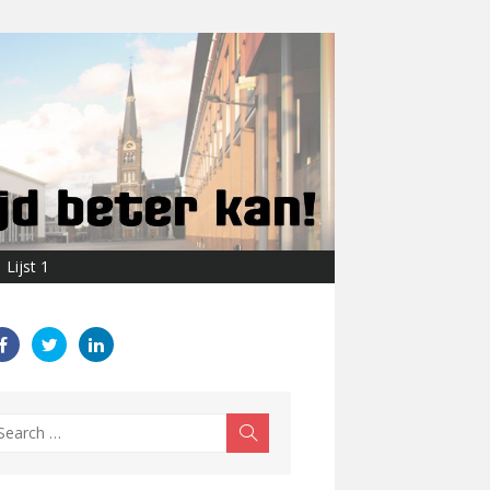
Lijst 1
earch
Search
r: