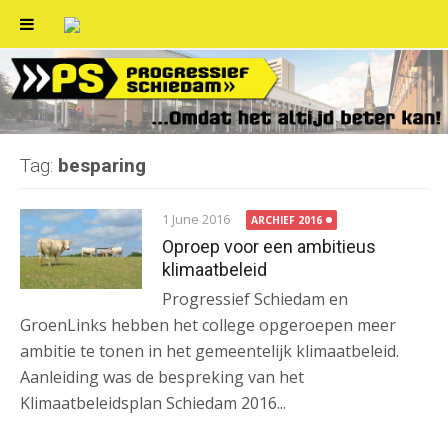
Skip
to
content
Tag:
besparing
1 June 2016
ARCHIEF 2016
Oproep voor een ambitieus
klimaatbeleid
Progressief Schiedam en
GroenLinks hebben het college opgeroepen meer
ambitie te tonen in het gemeentelijk klimaatbeleid.
Aanleiding was de bespreking van het
Klimaatbeleidsplan Schiedam 2016...