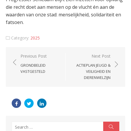
die recht doet aan mensen op de vlucht én aan de
waarden van onze stad: menselijkheid, solidariteit en
fatsoen.
Category:
2025
Post
Previous Post
Next Post
navigation
GRONDBELEID
ACTIEPLAN JEUGD &
VASTGESTELD
VEILIGHEID EN
DIERENWELZIJN
Search
Search
for: