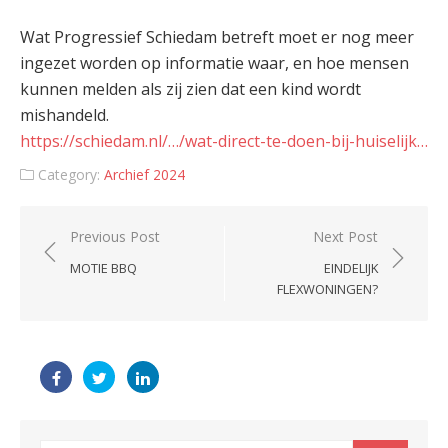
Wat Progressief Schiedam betreft moet er nog meer
ingezet worden op informatie waar, en hoe mensen
kunnen melden als zij zien dat een kind wordt
mishandeld.
https://schiedam.nl/…/wat-direct-te-doen-bij-huiselijk…
Category:
Archief 2024
Post
Previous Post
Next Post
navigation
MOTIE BBQ
EINDELIJK
FLEXWONINGEN?
Search