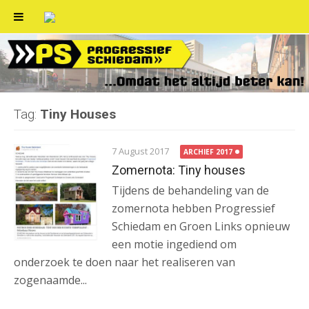
Skip
to
content
Tag:
Tiny Houses
7 August 2017
ARCHIEF 2017
Zomernota: Tiny houses
Tijdens de behandeling van de
zomernota hebben Progressief
Schiedam en Groen Links opnieuw
een motie ingediend om
onderzoek te doen naar het realiseren van
zogenaamde...