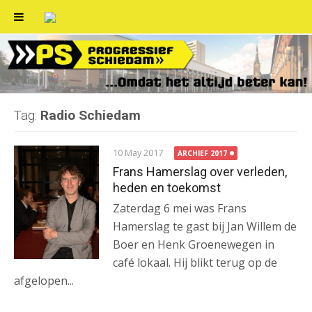
Skip
to
content
Tag:
Radio Schiedam
10 May 2017
ARCHIEF 2017
Frans Hamerslag over verleden,
heden en toekomst
Zaterdag 6 mei was Frans
Hamerslag te gast bij Jan Willem de
Boer en Henk Groenewegen in
café lokaal. Hij blikt terug op de
afgelopen...